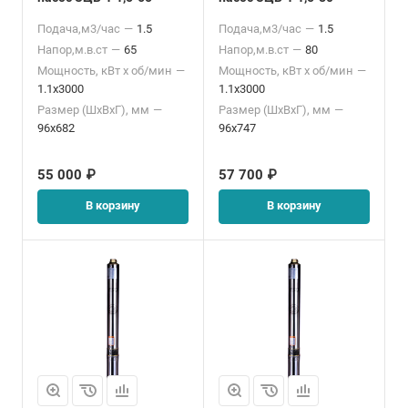
Подача,м3/час
—
1.5
Подача,м3/час
—
1.5
Напор,м.в.ст
—
65
Напор,м.в.ст
—
80
Мощность, кВт x об/мин
—
Мощность, кВт x об/мин
—
1.1x3000
1.1x3000
Размер (ШхВхГ), мм
—
Размер (ШхВхГ), мм
—
96x682
96x747
55 000 ₽
57 700 ₽
В корзину
В корзину