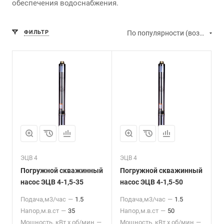
обеспечения водоснабжения.
ФИЛЬТР
По популярности (возрастание)
ЭЦВ 4
ЭЦВ 4
Погружной скважинный
Погружной скважинный
насос ЭЦВ 4-1,5-35
насос ЭЦВ 4-1,5-50
Подача,м3/час
—
1.5
Подача,м3/час
—
1.5
Напор,м.в.ст
—
35
Напор,м.в.ст
—
50
Мощность, кВт x об/мин
—
Мощность, кВт x об/мин
—