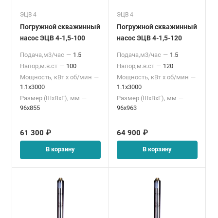
ЭЦВ 4
ЭЦВ 4
Погружной скважинный
Погружной скважинный
насос ЭЦВ 4-1,5-100
насос ЭЦВ 4-1,5-120
Подача,м3/час
—
1.5
Подача,м3/час
—
1.5
Напор,м.в.ст
—
100
Напор,м.в.ст
—
120
Мощность, кВт x об/мин
—
Мощность, кВт x об/мин
—
1.1x3000
1.1x3000
Размер (ШхВхГ), мм
—
Размер (ШхВхГ), мм
—
96x855
96x963
61 300 ₽
64 900 ₽
В корзину
В корзину