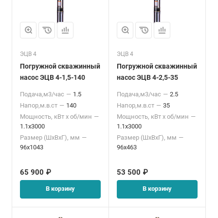
ЭЦВ 4
ЭЦВ 4
Погружной скважинный
Погружной скважинный
насос ЭЦВ 4-1,5-140
насос ЭЦВ 4-2,5-35
Подача,м3/час
—
1.5
Подача,м3/час
—
2.5
Напор,м.в.ст
—
140
Напор,м.в.ст
—
35
Мощность, кВт x об/мин
—
Мощность, кВт x об/мин
—
1.1x3000
1.1x3000
Размер (ШхВхГ), мм
—
Размер (ШхВхГ), мм
—
96x1043
96x463
65 900 ₽
53 500 ₽
В корзину
В корзину