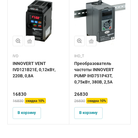
IVD
IHD_Т
I
INNOVERT VENT
Преобразователь
I
IVD121B21E, 0,12кВт,
частоты INNOVERT
0
220В, 0,8А
PUMP IHD751P43T,
0,75кВт, 380В, 2,5А
16830
26830
16830
26830
2
скидка 10%
скидка 10%
В корзину
В корзину