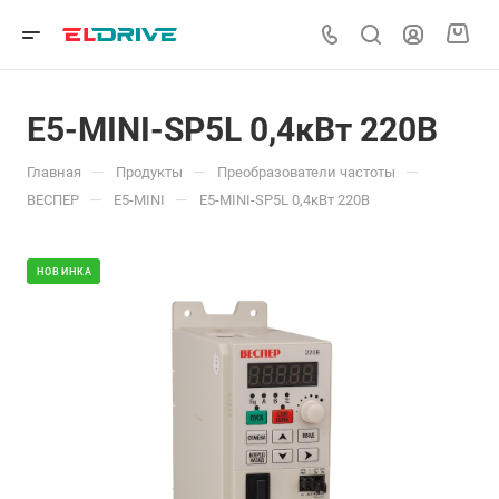
E5-MINI-SP5L 0,4кВт 220В
—
—
—
Главная
Продукты
Преобразователи частоты
—
—
ВЕСПЕР
Е5-MINI
E5-MINI-SP5L 0,4кВт 220В
НОВИНКА