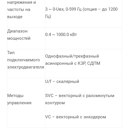
напряжения и
3 ~ 0-Uвх, 0-599 Гц (опция – до 1200
частоты на
Гц)
выходе
Диапазон
0.4 ~ 1000.0 кВт
мощностей
Тип
Однофазный/трехфазный
подключаемого
асинхронный с КЗР, СДПМ
электродвигателя
U/f – скалярный
Методы
SVC – векторный с разомкнутым
управления
контуром
VC – векторный с энкодером